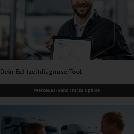
Dein Echtzeitdiagnose-Tool
Mercedes‑Benz Trucks Uptime