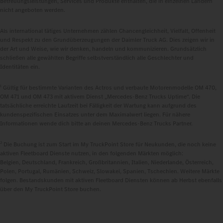
Betreuungsleistungen, Services und Produkte enthalten, die in einzelnen Ländern
nicht angeboten werden.
Als international tätiges Unternehmen zählen Chancengleichheit, Vielfalt, Offenheit
und Respekt zu den Grundüberzeugungen der Daimler Truck AG. Dies zeigen wir in
der Art und Weise, wie wir denken, handeln und kommunizieren. Grundsätzlich
schließen alle gewählten Begriffe selbstverständlich alle Geschlechter und
Identitäten ein.
1
Gültig für bestimmte Varianten des Actros und verbaute Motorenmodelle OM 470,
OM 471 und OM 473 mit aktivem Dienst „Mercedes‑Benz Trucks Uptime“. Die
tatsächliche erreichte Laufzeit bei Fälligkeit der Wartung kann aufgrund des
kundenspezifischen Einsatzes unter dem Maximalwert liegen. Für nähere
Informationen wende dich bitte an deinen Mercedes‑Benz Trucks Partner.
2
Die Buchung ist zum Start im My TruckPoint Store für Neukunden, die noch keine
aktiven Fleetboard Dienste nutzen, in den folgenden Märkten möglich:
Belgien, Deutschland, Frankreich, Großbritannien, Italien, Niederlande, Österreich,
Polen, Portugal, Rumänien, Schweiz, Slowakei, Spanien, Tschechien. Weitere Märkte
folgen. Bestandskunden mit aktiven Fleetboard Diensten können ab Herbst ebenfalls
über den My TruckPoint Store buchen.