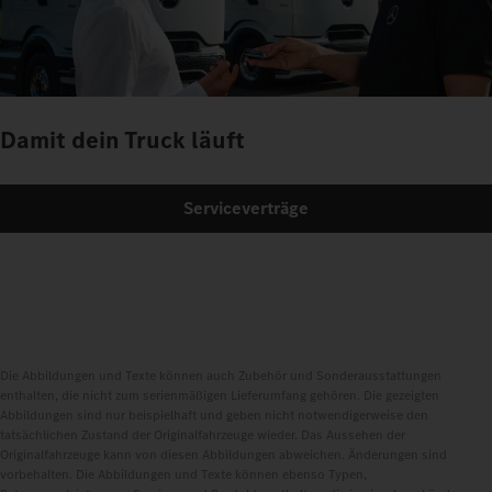
Damit dein Truck läuft
Serviceverträge
Die Abbildungen und Texte können auch Zubehör und Sonderausstattungen
enthalten, die nicht zum serienmäßigen Lieferumfang gehören. Die gezeigten
Abbildungen sind nur beispielhaft und geben nicht notwendigerweise den
tatsächlichen Zustand der Originalfahrzeuge wieder. Das Aussehen der
Originalfahrzeuge kann von diesen Abbildungen abweichen. Änderungen sind
vorbehalten. Die Abbildungen und Texte können ebenso Typen,