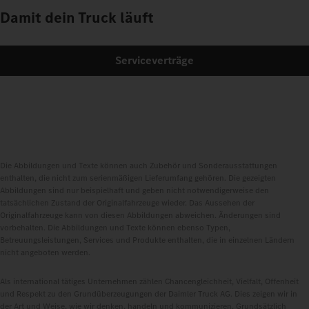
Damit dein Truck läuft
Serviceverträge
Die Abbildungen und Texte können auch Zubehör und Sonderausstattungen
enthalten, die nicht zum serienmäßigen Lieferumfang gehören. Die gezeigten
Abbildungen sind nur beispielhaft und geben nicht notwendigerweise den
tatsächlichen Zustand der Originalfahrzeuge wieder. Das Aussehen der
Originalfahrzeuge kann von diesen Abbildungen abweichen. Änderungen sind
vorbehalten. Die Abbildungen und Texte können ebenso Typen,
Betreuungsleistungen, Services und Produkte enthalten, die in einzelnen Ländern
nicht angeboten werden.
Als international tätiges Unternehmen zählen Chancengleichheit, Vielfalt, Offenheit
und Respekt zu den Grundüberzeugungen der Daimler Truck AG. Dies zeigen wir in
der Art und Weise, wie wir denken, handeln und kommunizieren. Grundsätzlich