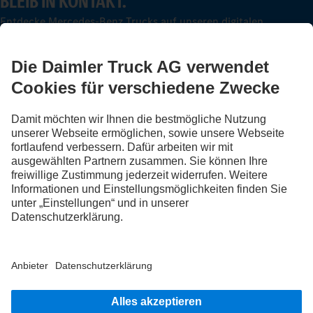
BLEIB IN KONTAKT.
Entdecke Mercedes-Benz Trucks auf unseren digitalen
Kanälen.
FOLLOW THE ROADSTARS.
Tausche jetzt Erfahrungen mit anderen Truckerinnen und
Truckern aus.
Steig ein