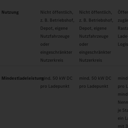
Nutzung
Nicht öffentlich,
Nicht öffentlich,
Öffen
z. B. Betriebshof,
z. B. Betriebshof,
zugän
Depot, eigene
Depot, eigene
Rast
Nutzfahrzeuge
Nutzfahrzeuge
Lade
oder
oder
Logi
eingeschränkter
eingeschränkter
Nutzerkreis
Nutzerkreis
Mindestladeleistung
mind. 50 kW DC
mind. 50 kW DC
mind
pro Ladepunkt
pro Ladepunkt
pro 
mind
Nenn
je St
ein 
mit 