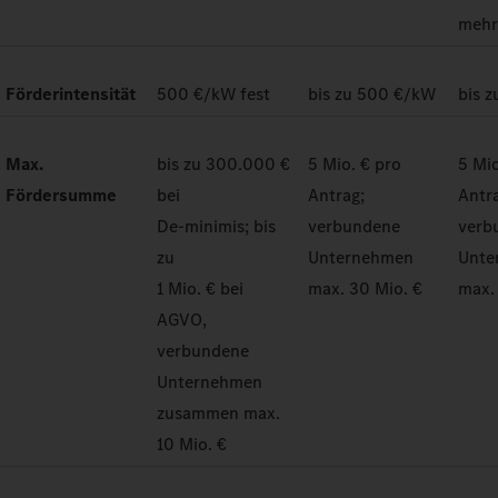
meh
Förderintensität
500 €/kW fest
bis zu 500 €/kW
bis 
Max.
bis zu 300.000 €
5 Mio. € pro
5 Mio
Fördersumme
bei
Antrag;
Antr
De-minimis; bis
verbundene
verb
zu
Unternehmen
Unte
1 Mio. € bei
max. 30 Mio. €
max.
AGVO,
verbundene
Unternehmen
zusammen max.
10 Mio. €