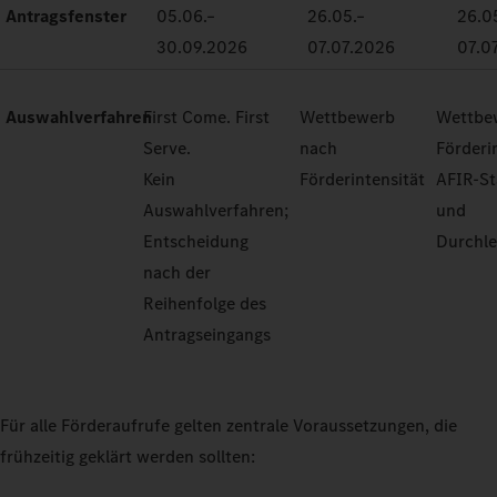
Antragsfenster
05.06.–
26.05.–
26.0
30.09.2026
07.07.2026
07.0
Auswahlverfahren
First Come. First
Wettbewerb
Wettbe
Serve.
nach
Förderi
Kein
Förderintensität
AFIR-S
Auswahlverfahren;
und
Entscheidung
Durchle
nach der
Reihenfolge des
Antragseingangs
Für alle Förderaufrufe gelten zentrale Voraussetzungen, die
frühzeitig geklärt werden sollten: