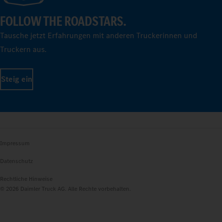
FOLLOW THE ROADSTARS.
Tausche jetzt Erfahrungen mit anderen Truckerinnen und
Truckern aus.
Steig ein
Impressum
Datenschutz
Rechtliche Hinweise
© 2026 Daimler Truck AG. Alle Rechte vorbehalten.