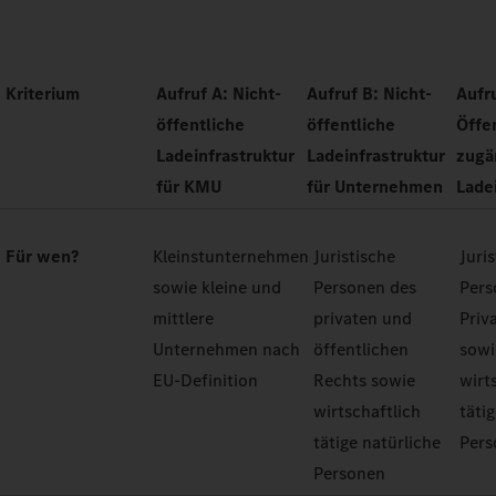
Kriterium
Aufruf A: Nicht-
Aufruf B: Nicht-
Aufr
öffentliche
öffentliche
Öffe
Ladeinfrastruktur
Ladeinfrastruktur
zugä
für KMU
für Unternehmen
Lade
Für wen?
Kleinstunternehmen
Juristische
Juri
sowie kleine und
Personen des
Pers
mittlere
privaten und
Priv
Unternehmen nach
öffentlichen
sowi
EU-Definition
Rechts sowie
wirt
wirtschaftlich
täti
tätige natürliche
Pers
Personen