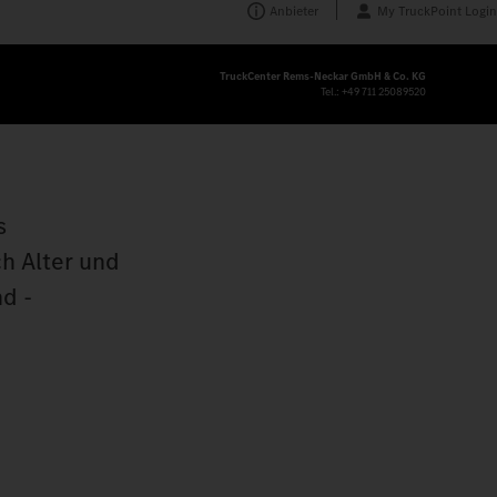
Anbieter
My TruckPoint Login
TruckCenter Rems-Neckar GmbH & Co. KG
Tel.:
+49 711 25089520
s
h Alter und
d -