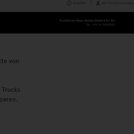
Anbieter
My TruckPoint Login
TruckCenter Rems-Neckar GmbH & Co. KG
Tel.:
+49 711 25089520
tte von
 Trucks
paren.